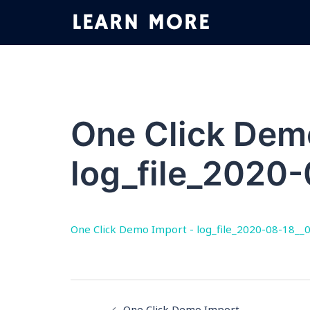
コ
ン
テ
ン
ツ
へ
ス
One Click Dem
キ
ッ
log_file_2020
プ
One Click Demo Import - log_file_2020-08-18__
投
One Click Demo Import –