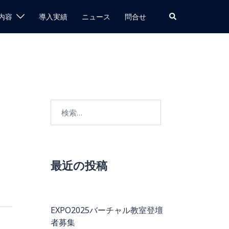
検
内容
導入実績
ニュース
問合せ
索
検
索:
最近の投稿
EXPO2025バーチャル教室登壇
者募集