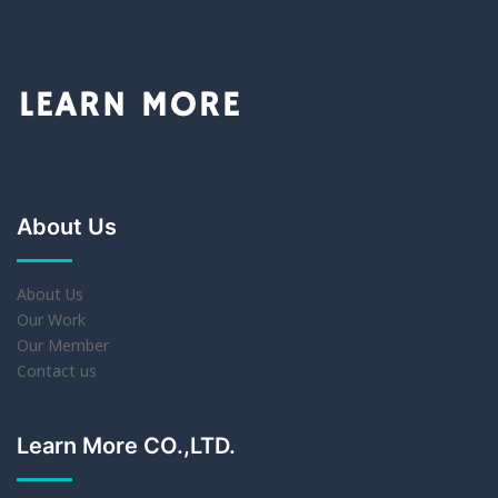
About Us
About Us
Our Work
Our Member
Contact us
Learn More CO.,LTD.