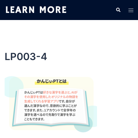
コ
検
ト
ン
索
グ
テ
ル
ン
メ
ツ
ニ
へ
ュ
ス
LP003-4
ー
キ
ッ
プ