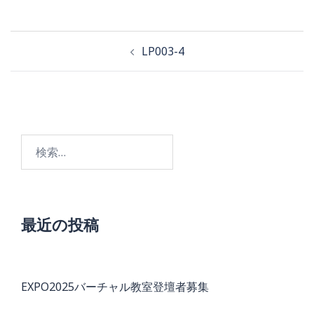
投
LP003-4
稿
ナ
ビ
検
ゲ
索:
ー
シ
ョ
最近の投稿
ン
EXPO2025バーチャル教室登壇者募集