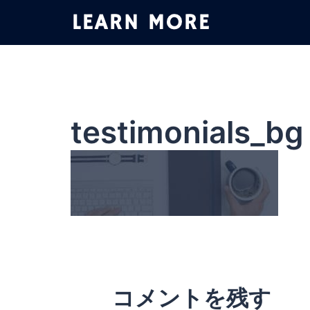
コ
ン
テ
ン
ツ
へ
ス
testimonials_bg
キ
ッ
プ
コメントを残す