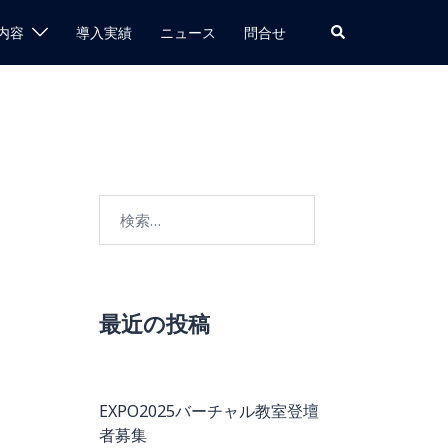
検
内容
導入実績
ニュース
問合せ
索
検
索:
最近の投稿
EXPO2025バーチャル教室登壇
者募集