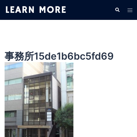
コ
検
ト
ン
索
グ
テ
ル
ン
メ
ツ
ニ
へ
ュ
ス
事務所15de1b6bc5fd69
ー
キ
ッ
プ