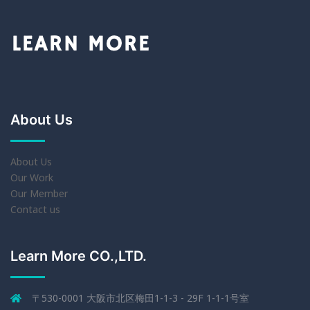
About Us
About Us
Our Work
Our Member
Contact us
Learn More CO.,LTD.
〒530-0001 大阪市北区梅田1-1-3 - 29F 1-1-1号室