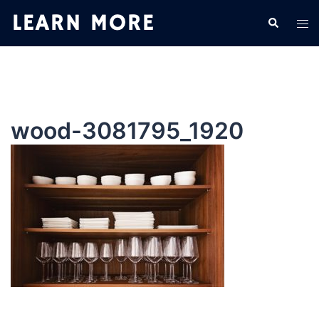
コ
検
ト
ン
索
グ
テ
ル
ン
メ
ツ
ニ
へ
ュ
ス
wood-3081795_1920
ー
キ
ッ
プ