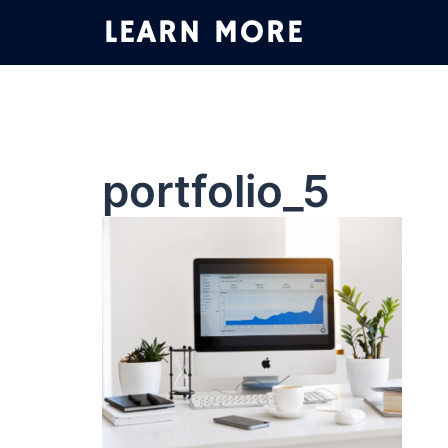
コ
ン
テ
ン
ツ
へ
ス
portfolio_5
キ
ッ
プ