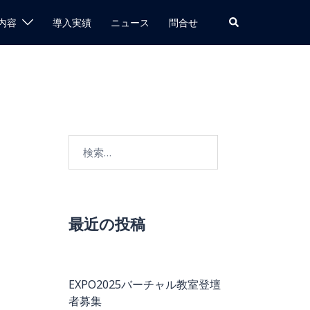
検
内容
導入実績
ニュース
問合せ
索
検
索:
最近の投稿
EXPO2025バーチャル教室登壇
者募集