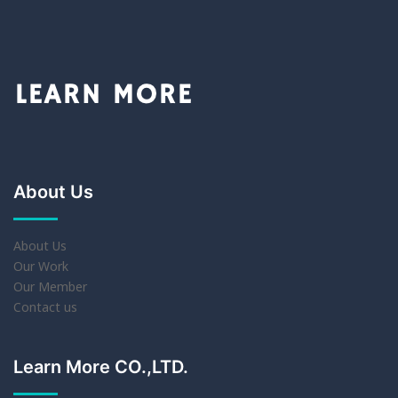
About Us
About Us
Our Work
Our Member
Contact us
Learn More CO.,LTD.