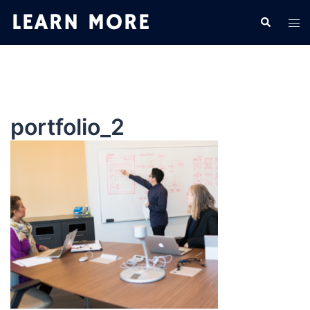
コ
検
ト
ン
索
グ
テ
ル
ン
メ
ツ
ニ
へ
ュ
ス
portfolio_2
ー
キ
ッ
プ