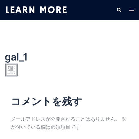
コ
検
ト
ン
索
グ
テ
ル
ン
メ
ツ
ニ
へ
ュ
ス
gal_1
ー
キ
ッ
プ
コメントを残す
メールアドレスが公開されることはありません。
※
が付いている欄は必須項目です