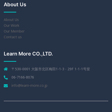
About Us
About Us
Our Work
Our Member
Contact us
Learn More CO.,LTD.
〒530-0001 大阪市北区梅田1-1-3 - 29F 1-1-1号室
06-7166-8076
info@learn-more.co.jp