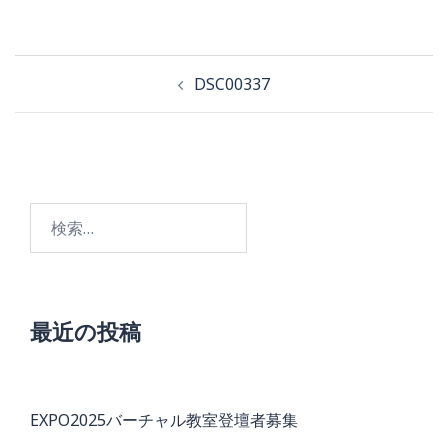
投
DSC00337
稿
ナ
ビ
検
ゲ
索:
ー
シ
ョ
最近の投稿
ン
EXPO2025バーチャル教室登壇者募集