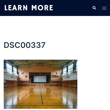
コ
検
ト
ン
索
グ
テ
ル
ン
メ
ツ
ニ
へ
ュ
ス
DSC00337
ー
キ
ッ
プ