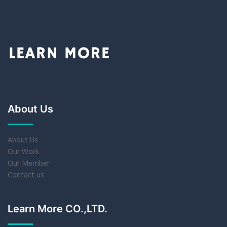
About Us
About Us
Our Work
Our Member
Contact us
Learn More CO.,LTD.