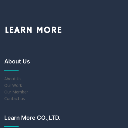
About Us
About Us
Our Work
Our Member
Contact us
Learn More CO.,LTD.