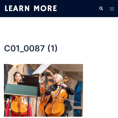
コ
検
ト
ン
索
グ
テ
ル
ン
メ
ツ
ニ
へ
ュ
ス
C01_0087 (1)
ー
キ
ッ
プ