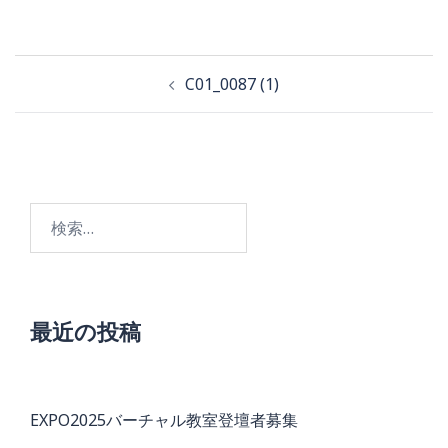
投
C01_0087 (1)
稿
ナ
ビ
検
ゲ
索:
ー
シ
ョ
最近の投稿
ン
EXPO2025バーチャル教室登壇者募集