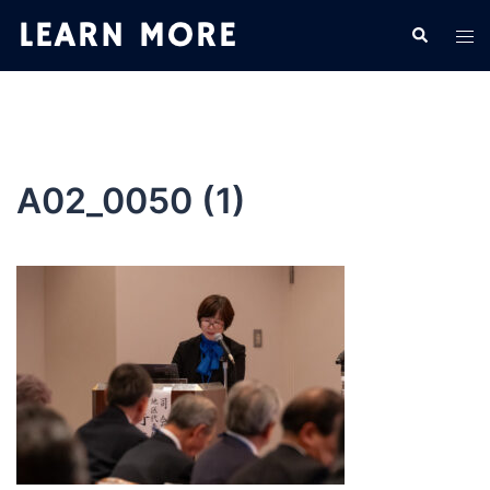
コ
検
ト
ン
索
グ
テ
ル
ン
メ
ツ
ニ
へ
ュ
ス
A02_0050 (1)
ー
キ
ッ
プ