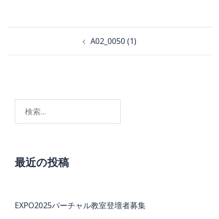
投
A02_0050 (1)
稿
ナ
ビ
検
ゲ
索:
ー
シ
ョ
最近の投稿
ン
EXPO2025バーチャル教室登壇者募集