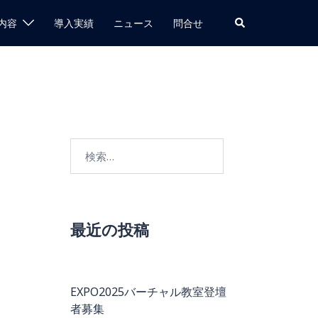
検
内容
導入実績
ニュース
問合せ
索
検
索:
最近の投稿
EXPO2025バーチャル教室登壇
者募集