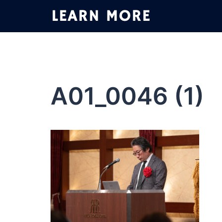
コ
ン
テ
ン
ツ
へ
ス
A01_0046 (1)
キ
ッ
プ