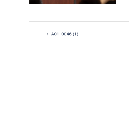
投
A01_0046 (1)
稿
ナ
ビ
ゲ
ー
シ
ョ
ン