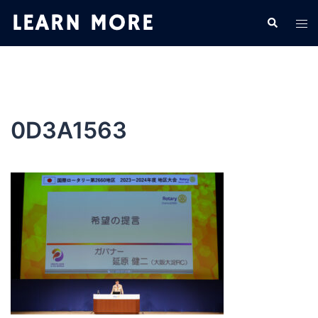
コ
検
ト
ン
索
グ
テ
ル
ン
メ
ツ
ニ
へ
ュ
ス
0D3A1563
ー
キ
ッ
プ