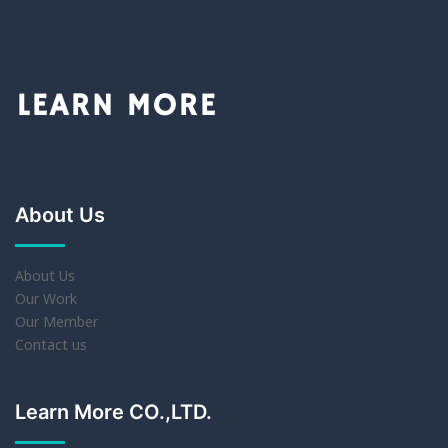
About Us
About Us
Our Work
Our Member
Contact us
Learn More CO.,LTD.