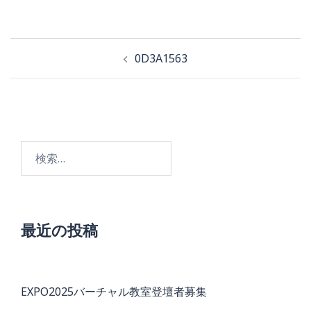
投
0D3A1563
稿
ナ
ビ
検
ゲ
索:
ー
シ
ョ
最近の投稿
ン
EXPO2025バーチャル教室登壇者募集