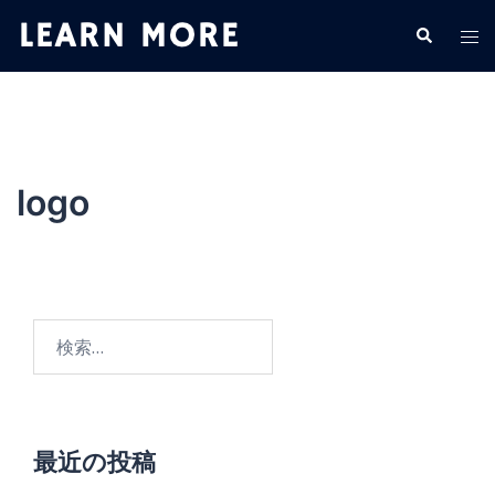
コ
検
ト
ン
索
グ
テ
ル
ン
メ
ツ
ニ
へ
ュ
ス
logo
ー
キ
ッ
プ
検
索:
最近の投稿