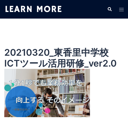
コ
検
ト
ン
索
グ
テ
ル
ン
メ
ツ
ニ
へ
ュ
ス
20210320_東香里中学校
ー
キ
ICTツール活用研修_ver2.0
ッ
プ