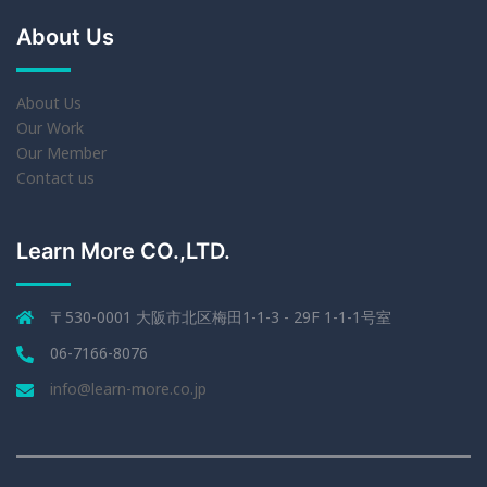
About Us
About Us
Our Work
Our Member
Contact us
Learn More CO.,LTD.
〒530-0001 大阪市北区梅田1-1-3 - 29F 1-1-1号室
06-7166-8076
info@learn-more.co.jp