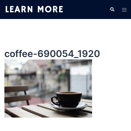
コ
検
ト
ン
索
グ
テ
ル
ン
メ
ツ
ニ
へ
ュ
ス
coffee-690054_1920
ー
キ
ッ
プ