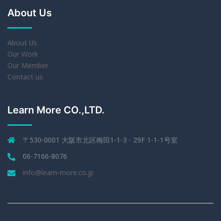
About Us
About Us
Our Work
Our Member
Contact us
Learn More CO.,LTD.
〒530-0001 大阪市北区梅田1-1-3 - 29F 1-1-1号室
06-7166-8076
info@learn-more.co.jp