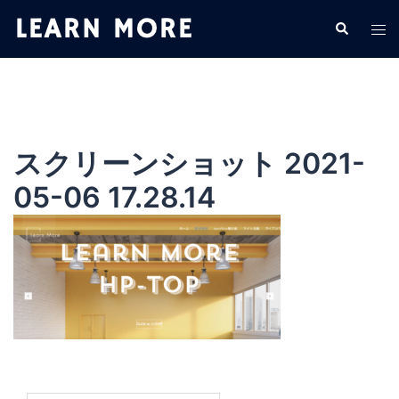
コ
検
ト
ン
索
グ
テ
ル
ン
メ
ツ
ニ
へ
ュ
ス
スクリーンショット 2021-
ー
キ
05-06 17.28.14
ッ
プ