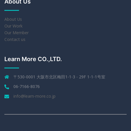
About Us
About Us
Our Work
Our Member
Contact us
Learn More CO.,LTD.
〒530-0001 大阪市北区梅田1-1-3 - 29F 1-1-1号室
06-7166-8076
info@learn-more.co.jp