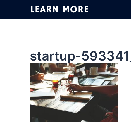
コ
ン
テ
ン
ツ
へ
ス
startup-593341
キ
ッ
プ