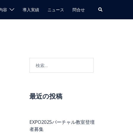
検
内容
導入実績
ニュース
問合せ
索
検
索:
最近の投稿
EXPO2025バーチャル教室登壇
者募集