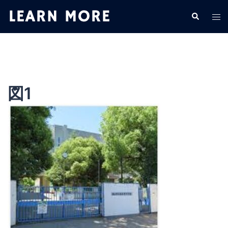
コ
検
ト
ン
索
グ
テ
ル
ン
メ
ツ
ニ
へ
ュ
ス
図1
ー
キ
ッ
プ