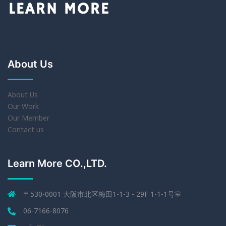
About Us
About Us
Our Work
Our Member
Contact us
Learn More CO.,LTD.
〒530-0001 大阪市北区梅田1-1-3 - 29F 1-1-1号室
06-7166-8076