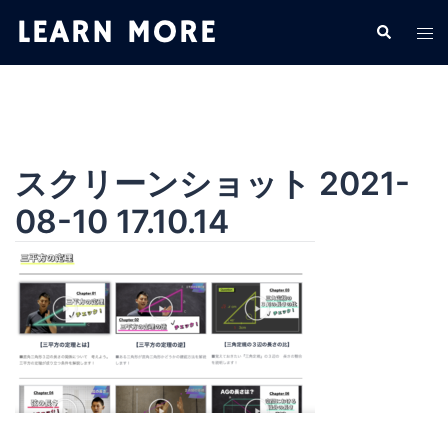
コ
検
ト
ン
索
グ
テ
ル
ン
メ
ツ
ニ
へ
ュ
ス
スクリーンショット 2021-
ー
キ
08-10 17.10.14
ッ
プ