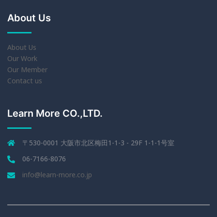
About Us
About Us
Our Work
Our Member
Contact us
Learn More CO.,LTD.
〒530-0001 大阪市北区梅田1-1-3 - 29F 1-1-1号室
06-7166-8076
info@learn-more.co.jp