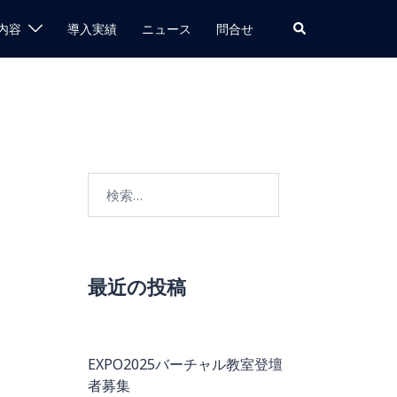
検
内容
導入実績
ニュース
問合せ
索
検
索:
最近の投稿
EXPO2025バーチャル教室登壇
者募集