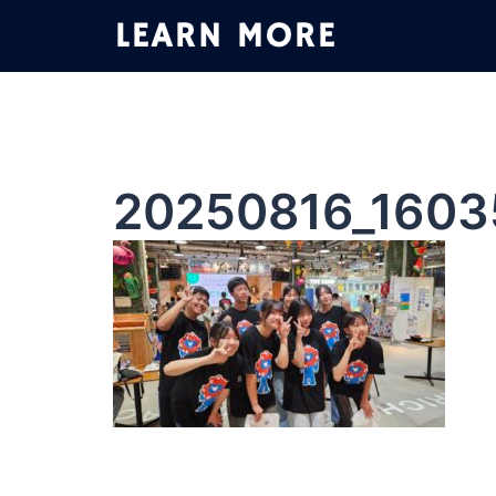
コ
ン
テ
ン
ツ
へ
ス
20250816_1603
キ
ッ
プ