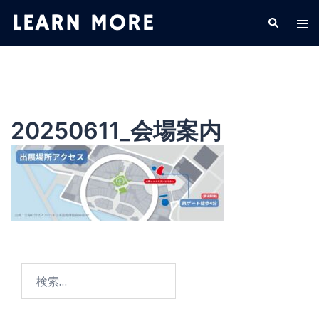
コ
検
ト
ン
索
グ
テ
ル
ン
メ
ツ
ニ
へ
ュ
ス
20250611_会場案内
ー
キ
ッ
プ
検
索: