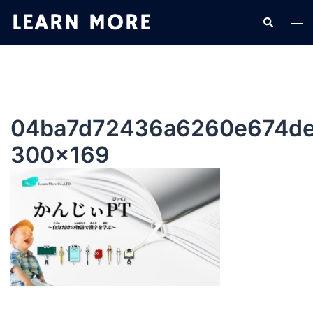
コ
検
ト
ン
索
グ
テ
ル
ン
メ
ツ
ニ
へ
ュ
ス
04ba7d72436a6260e674de
ー
キ
300×169
ッ
プ