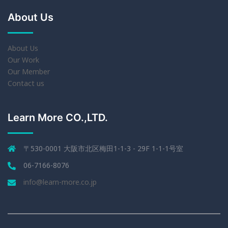
About Us
About Us
Our Work
Our Member
Contact us
Learn More CO.,LTD.
〒530-0001 大阪市北区梅田1-1-3 - 29F 1-1-1号室
06-7166-8076
info@learn-more.co.jp