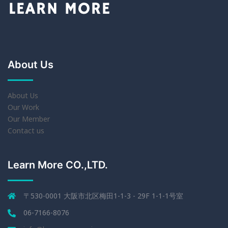
About Us
About Us
Our Work
Our Member
Contact us
Learn More CO.,LTD.
〒530-0001 大阪市北区梅田1-1-3 - 29F 1-1-1号室
06-7166-8076