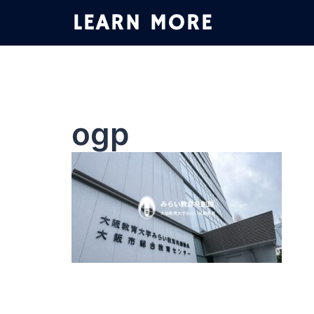
コ
ン
テ
ン
ツ
へ
ス
ogp
キ
ッ
プ