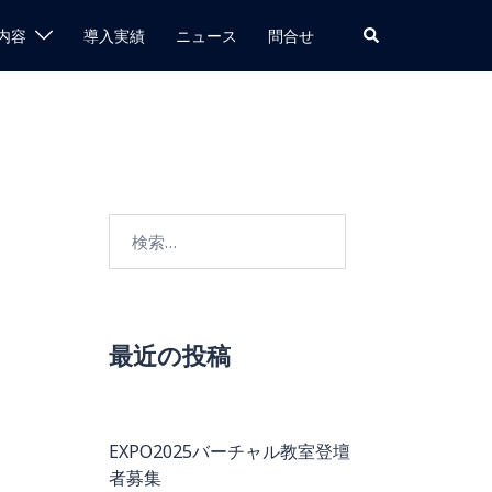
検
内容
導入実績
ニュース
問合せ
索
検
索:
最近の投稿
EXPO2025バーチャル教室登壇
者募集