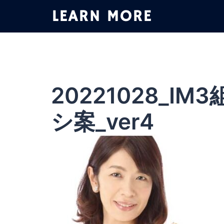
コ
ン
テ
ン
ツ
へ
ス
20221028_I
キ
ッ
シ案_ver4
プ