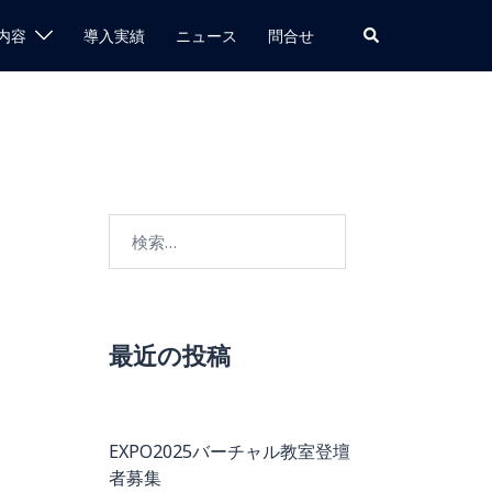
検
内容
導入実績
ニュース
問合せ
索
検
索:
最近の投稿
EXPO2025バーチャル教室登壇
者募集