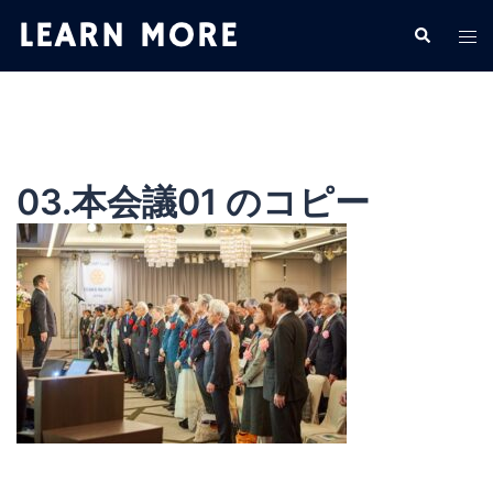
コ
検
ト
ン
索
グ
テ
ル
ン
メ
ツ
ニ
へ
ュ
ス
03.本会議01 のコピー
ー
キ
ッ
プ