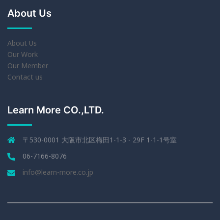
About Us
About Us
Our Work
Our Member
Contact us
Learn More CO.,LTD.
〒530-0001 大阪市北区梅田1-1-3 - 29F 1-1-1号室
06-7166-8076
info@learn-more.co.jp