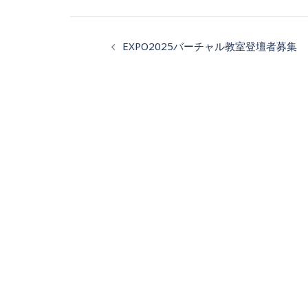
投
EXPO2025バーチャル教室登壇者募集
稿
ナ
ビ
ゲ
ー
シ
ョ
ン