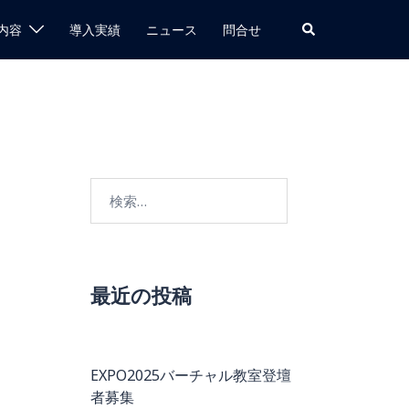
検
内容
導入実績
ニュース
問合せ
索
検
索:
最近の投稿
EXPO2025バーチャル教室登壇
者募集