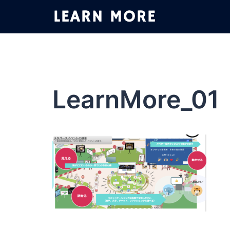
コ
ン
テ
ン
ツ
へ
ス
LearnMore_01
キ
ッ
プ