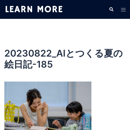
コ
検
ト
ン
索
グ
テ
ル
ン
メ
ツ
ニ
へ
ュ
ス
20230822_AIとつくる夏の
ー
キ
絵日記-185
ッ
プ