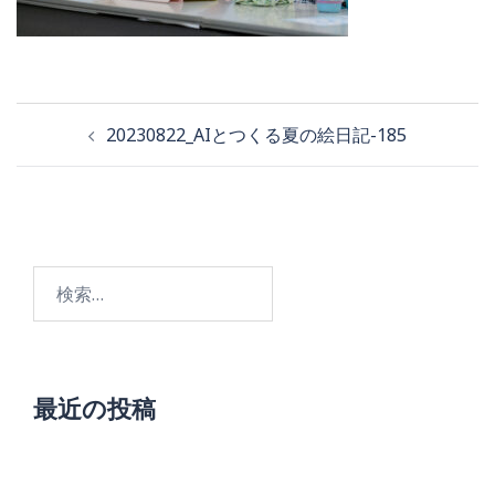
投
20230822_AIとつくる夏の絵日記-185
稿
ナ
ビ
検
ゲ
索:
ー
シ
ョ
最近の投稿
ン