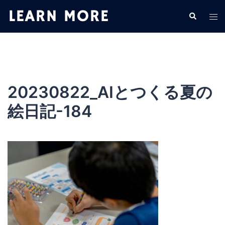
コ
検
ト
ン
索
グ
テ
ル
ン
メ
ツ
ニ
へ
ュ
ス
20230822_AIとつくる夏の
ー
キ
絵日記-184
ッ
プ