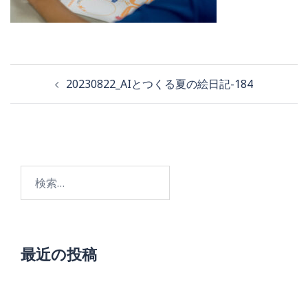
投
20230822_AIとつくる夏の絵日記-184
稿
ナ
ビ
検
ゲ
索:
ー
シ
ョ
最近の投稿
ン