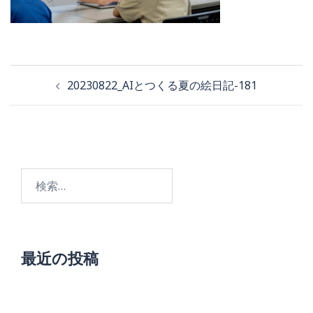
投
20230822_AIとつくる夏の絵日記-181
稿
ナ
ビ
検
ゲ
索:
ー
シ
ョ
最近の投稿
ン