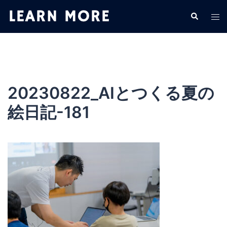
コ
検
ト
ン
索
グ
テ
ル
ン
メ
ツ
ニ
へ
ュ
ス
20230822_AIとつくる夏の
ー
キ
絵日記-181
ッ
プ