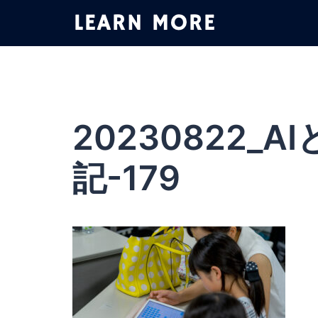
コ
ン
テ
ン
ツ
へ
ス
20230822_
キ
ッ
記-179
プ