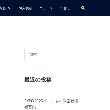
検
内容
導入実績
ニュース
問合せ
索
検
索:
最近の投稿
EXPO2025バーチャル教室登壇
者募集