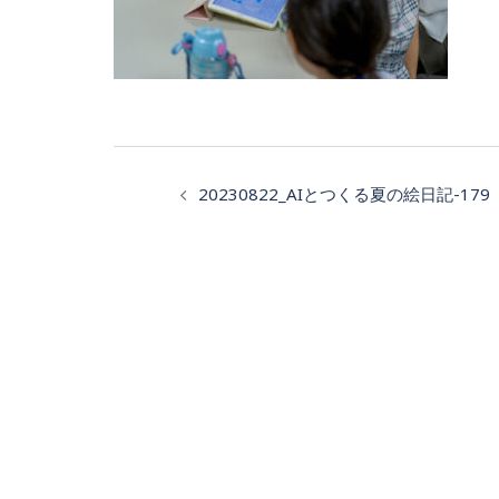
投
20230822_AIとつくる夏の絵日記-179
稿
ナ
ビ
ゲ
ー
シ
ョ