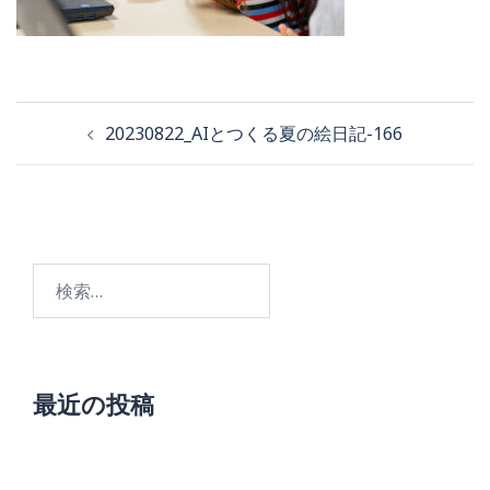
投
20230822_AIとつくる夏の絵日記-166
稿
ナ
ビ
検
ゲ
索:
ー
シ
ョ
最近の投稿
ン