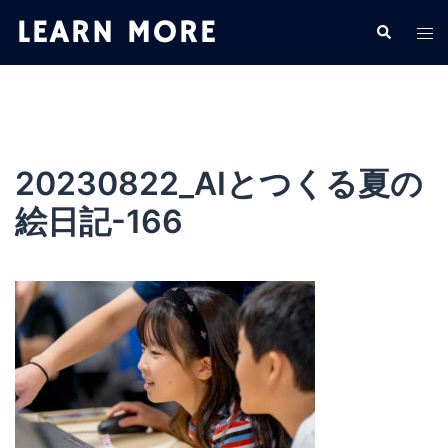
コ
検
ト
ン
索
グ
テ
ル
ン
メ
ツ
ニ
へ
ュ
ス
20230822_AIとつくる夏の
ー
キ
絵日記-166
ッ
プ