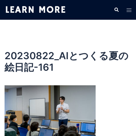
コ
検
ト
ン
索
グ
テ
ル
ン
メ
ツ
ニ
へ
ュ
ス
20230822_AIとつくる夏の
ー
キ
絵日記-161
ッ
プ