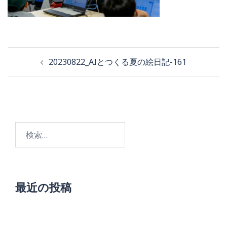
投
20230822_AIとつくる夏の絵日記-161
稿
ナ
ビ
検
ゲ
索:
ー
シ
ョ
最近の投稿
ン