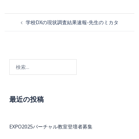
投
学校DXの現状調査結果速報-先生のミカタ
稿
ナ
ビ
検
ゲ
索:
ー
シ
ョ
最近の投稿
ン
EXPO2025バーチャル教室登壇者募集