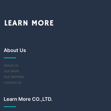
About Us
About Us
Our Work
Our Member
Contact us
Learn More CO.,LTD.