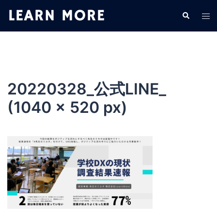
コ
検
ト
ン
索
グ
テ
ル
ン
メ
ツ
ニ
へ
ュ
ス
20220328_公式LINE_
ー
キ
(1040 × 520 px)
ッ
プ