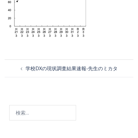
投
学校DXの現状調査結果速報-先生のミカタ
稿
ナ
ビ
検
ゲ
索:
ー
シ