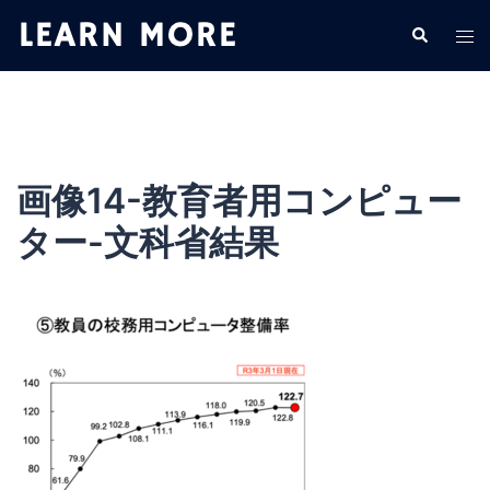
コ
検
ト
ン
索
グ
テ
ル
ン
メ
ツ
ニ
へ
ュ
ス
画像14-教育者用コンピュー
ー
キ
ター-文科省結果
ッ
プ