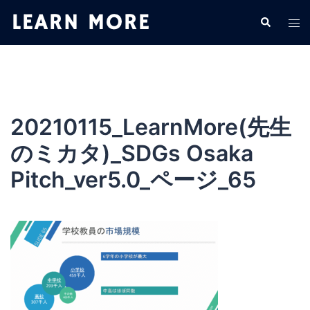
コ
検
ト
ン
索
グ
テ
ル
ン
メ
ツ
ニ
へ
ュ
ス
20210115_LearnMore(先生
ー
キ
のミカタ)_SDGs Osaka
ッ
プ
Pitch_ver5.0_ページ_65