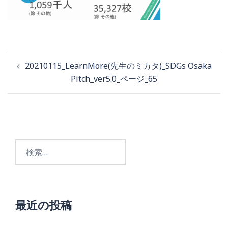
投
20210115_LearnMore(先生のミカタ)_SDGs Osaka
稿
Pitch_ver5.0_ページ_65
ナ
ビ
ゲ
検
ー
索:
シ
ョ
最近の投稿
ン