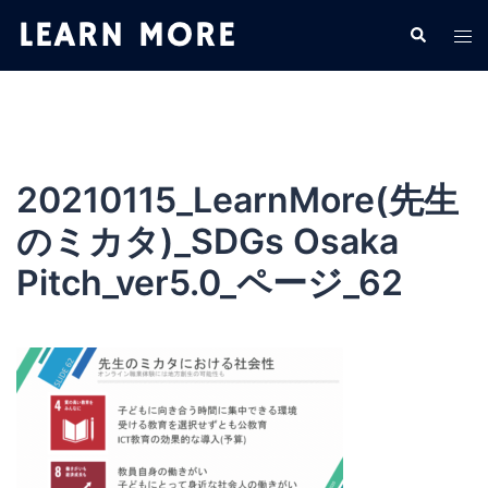
コ
検
ト
ン
索
グ
テ
ル
ン
メ
ツ
ニ
へ
ュ
ス
20210115_LearnMore(先生
ー
キ
のミカタ)_SDGs Osaka
ッ
プ
Pitch_ver5.0_ページ_62