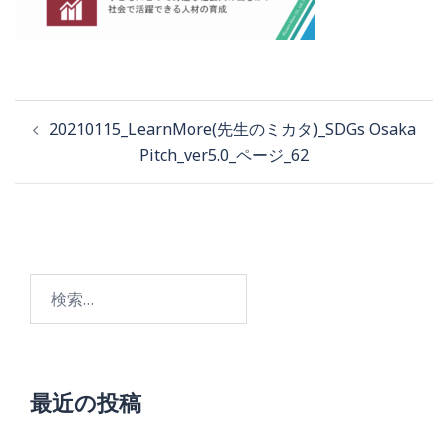
投
20210115_LearnMore(先生のミカタ)_SDGs Osaka
稿
Pitch_ver5.0_ページ_62
ナ
ビ
ゲ
検
ー
索:
シ
ョ
最近の投稿
ン