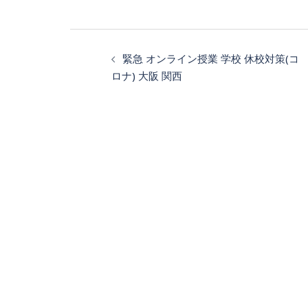
投
緊急 オンライン授業 学校 休校対策(コ
稿
ロナ) 大阪 関西
ナ
ビ
ゲ
ー
シ
ョ
ン