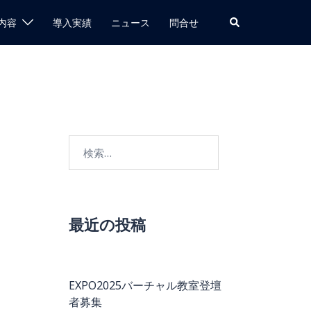
検
内容
導入実績
ニュース
問合せ
索
検
索:
最近の投稿
EXPO2025バーチャル教室登壇
者募集