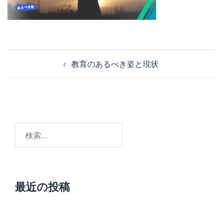
投
教育のあるべき姿と現状
稿
ナ
ビ
検
ゲ
索:
ー
シ
ョ
最近の投稿
ン