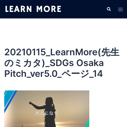
コ
検
ト
ン
索
グ
テ
ル
ン
メ
ツ
ニ
へ
ュ
ス
20210115_LearnMore(先生
ー
キ
のミカタ)_SDGs Osaka
ッ
プ
Pitch_ver5.0_ページ_14