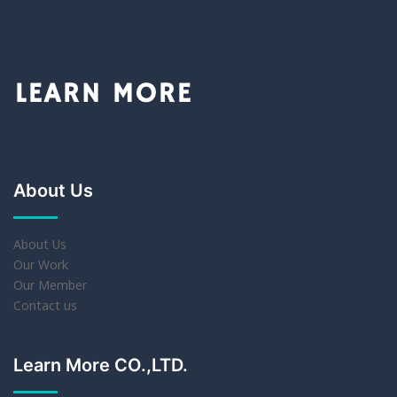
About Us
About Us
Our Work
Our Member
Contact us
Learn More CO.,LTD.