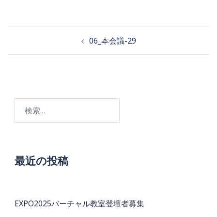
投
06_本会議-29
稿
ナ
ビ
検
ゲ
索:
ー
シ
ョ
最近の投稿
ン
EXPO2025バーチャル教室登壇者募集