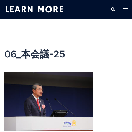
コ
検
ト
ン
索
グ
テ
ル
ン
メ
ツ
ニ
へ
ュ
ス
06_本会議-25
ー
キ
ッ
プ