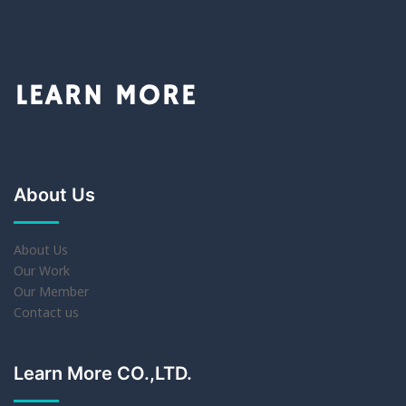
About Us
About Us
Our Work
Our Member
Contact us
Learn More CO.,LTD.