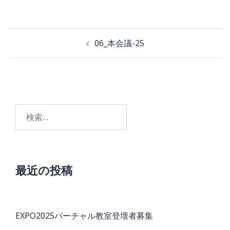
投
06_本会議-25
稿
ナ
ビ
検
ゲ
索:
ー
シ
ョ
最近の投稿
ン
EXPO2025バーチャル教室登壇者募集