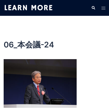
コ
検
ト
ン
索
グ
テ
ル
ン
メ
ツ
ニ
へ
ュ
ス
06_本会議-24
ー
キ
ッ
プ