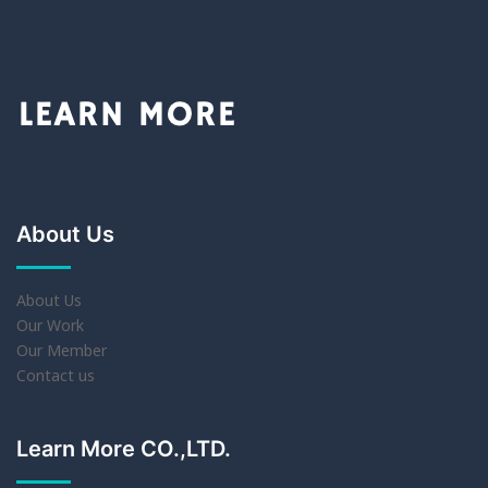
About Us
About Us
Our Work
Our Member
Contact us
Learn More CO.,LTD.