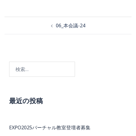
投
06_本会議-24
稿
ナ
ビ
検
ゲ
索:
ー
シ
ョ
最近の投稿
ン
EXPO2025バーチャル教室登壇者募集