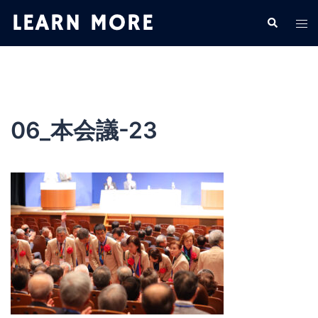
コ
検
ト
ン
索
グ
テ
ル
ン
メ
ツ
ニ
へ
ュ
ス
06_本会議-23
ー
キ
ッ
プ