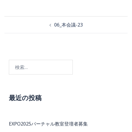
投
06_本会議-23
稿
ナ
ビ
検
ゲ
索:
ー
シ
ョ
最近の投稿
ン
EXPO2025バーチャル教室登壇者募集