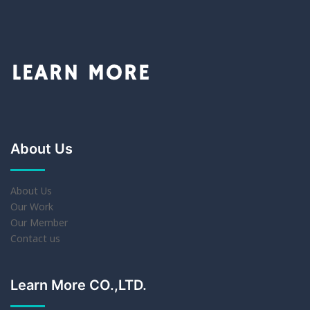
About Us
About Us
Our Work
Our Member
Contact us
Learn More CO.,LTD.