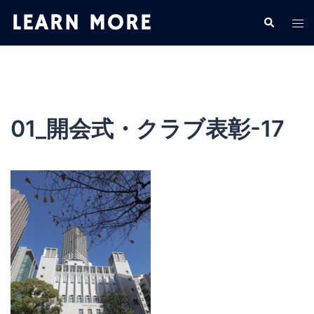
コ
検
ト
ン
索
グ
テ
ル
ン
メ
ツ
ニ
へ
ュ
ス
01_開会式・クラブ表彰-17
ー
キ
ッ
プ