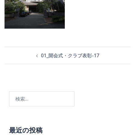
投
01_開会式・クラブ表彰-17
稿
ナ
ビ
検
ゲ
索:
ー
シ
ョ
最近の投稿