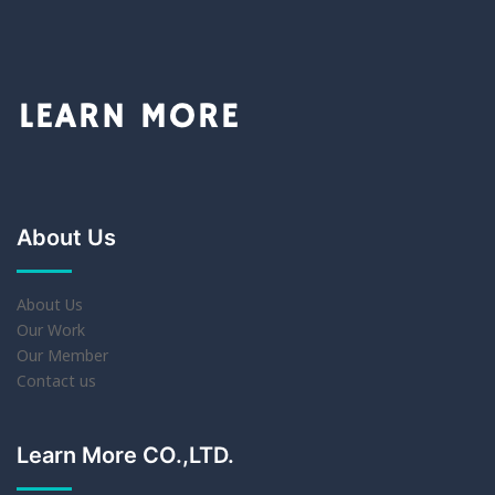
About Us
About Us
Our Work
Our Member
Contact us
Learn More CO.,LTD.