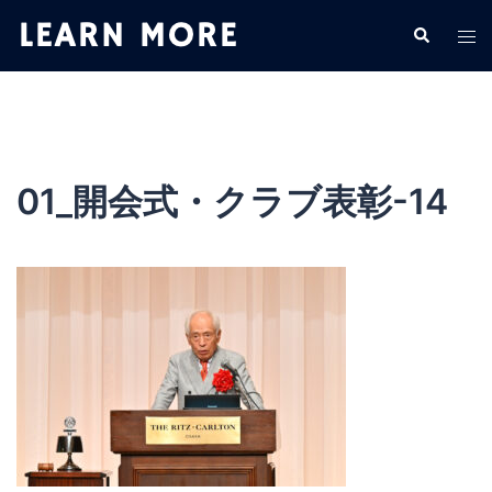
コ
検
ト
ン
索
グ
テ
ル
ン
メ
ツ
ニ
へ
ュ
ス
01_開会式・クラブ表彰-14
ー
キ
ッ
プ