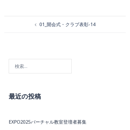
投
01_開会式・クラブ表彰-14
稿
ナ
ビ
検
ゲ
索:
ー
シ
ョ
最近の投稿
ン
EXPO2025バーチャル教室登壇者募集