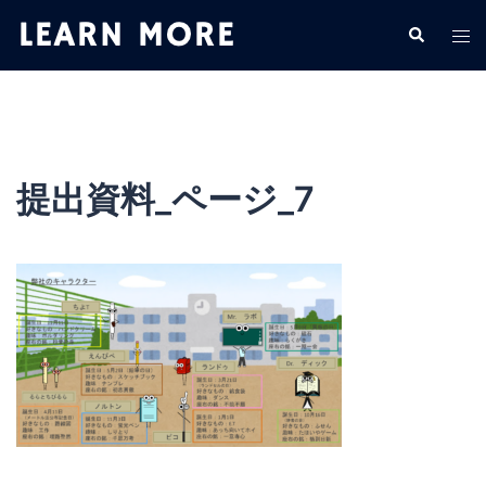
コ
検
ト
ン
索
グ
テ
ル
ン
メ
ツ
ニ
へ
ュ
ス
提出資料_ページ_7
ー
キ
ッ
プ