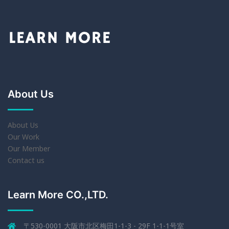
About Us
About Us
Our Work
Our Member
Contact us
Learn More CO.,LTD.
〒530-0001 大阪市北区梅田1-1-3 - 29F 1-1-1号室