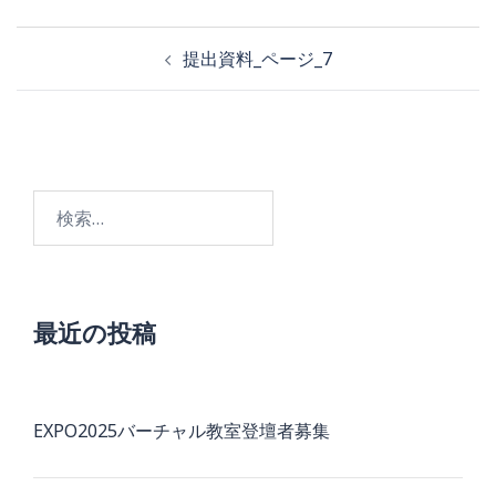
投
提出資料_ページ_7
稿
ナ
ビ
検
ゲ
索:
ー
シ
ョ
最近の投稿
ン
EXPO2025バーチャル教室登壇者募集