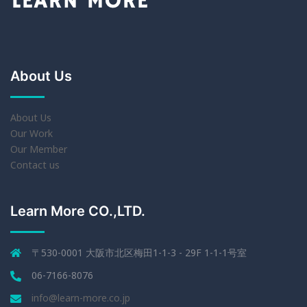
About Us
About Us
Our Work
Our Member
Contact us
Learn More CO.,LTD.
〒530-0001 大阪市北区梅田1-1-3 - 29F 1-1-1号室
06-7166-8076
info@learn-more.co.jp