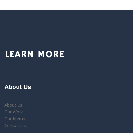
About Us
About Us
Our Work
Our Member
Contact us